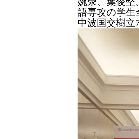
婉荥、葉俊堅、
語専攻の学生
中波国交樹立