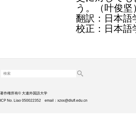
う。（叶俊坚
翻訳：日本語
校正：日本語
著作権所有© 大連外国語大学
ICP No. Liao 050022352 email：xzxx@dlufl.edu.cn