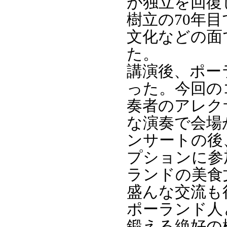
が独立を回復
樹立の70年
文化などの面
た。
講演後、ポー
った。今回の
奏者のアレク
な演奏で会場
ンサートの後
プションに参
ランドの美食
盛んな交流も
ポーランド人
鍛える絶好の