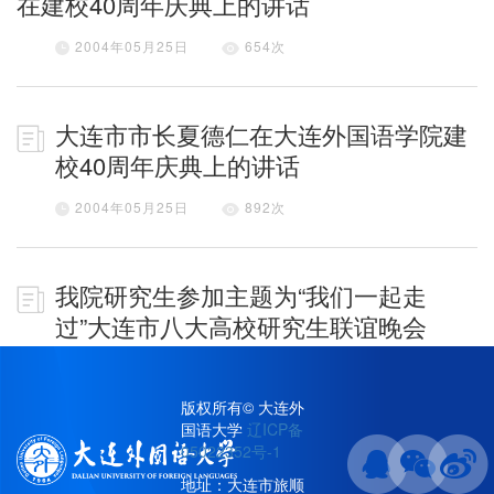
在建校40周年庆典上的讲话
2004年05月25日
654
次
大连市市长夏德仁在大连外国语学院建
校40周年庆典上的讲话
2004年05月25日
892
次
我院研究生参加主题为“我们一起走
过”大连市八大高校研究生联谊晚会
2004年05月24日
499
次
版权所有© 大连外
国语大学
辽ICP备
...
首页
上页
1
528
529
530
531
532
533
05022352号-1
下页
尾页
地址：大连市旅顺