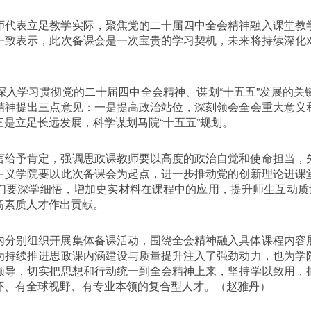
师代表立足教学实际，聚焦党的二十届四中全会精神融入课堂教
一致表示，此次备课会是一次宝贵的学习契机，未来将持续深化
深入学习贯彻党的二十届四中全会精神、谋划“十五五”发展的关
精神提出三点意见：一是提高政治站位，深刻领会全会重大意义
是立足长远发展，科学谋划马院“十五五”规划。
言给予肯定，强调思政课教师要以高度的政治自觉和使命担当，
主义学院要以此次备课会为起点，进一步推动党的创新理论进课
们要深学细悟，增加史实材料在课程中的应用，提升师生互动质量
高素质人才作出贡献。
内分别组织开展集体备课活动，围绕全会精神融入具体课程内容
为持续推进思政课内涵建设与质量提升注入了强劲动力，也为学
领导，切实把思想和行动统一到全会精神上来，坚持学以致用，
怀、有全球视野、有专业本领的复合型人才。（赵雅丹）