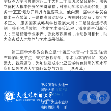
学校深入学习贯彻党的二十大和二十届历次全会精神、落实
立德树人根本任务的关键举措，对推动学术治理现代化、服
务“十五五”规划开局具有重要意义。他向新一届学术委员会
提出三点希望：一是提高政治站位，勇担时代使命，坚守学
术正义，服务国家战略与学校发展大局；二是健全运行机
制，提升治理效能，优化学术决策流程，激发师生创新活
力；三是精进专业素养，强化履职担当，推动教研相长，助
力高素质人才培养与学术成果创新。
第三届学术委员会将立足“十四五”收官与“十五五”谋篇
布局的历史节点，秉持“教授治学、学术为本”的宗旨，凝心
聚力、锐意进取，为加快建成东北亚区域特色鲜明的高水平
应用型外国语大学贡献智慧与力量。（李多菲）
版权所有© 大连外
国语大学
辽ICP备
责任编辑：邴祎龙
05022352号-1
地址：大连市旅顺
南路西段6号 邮