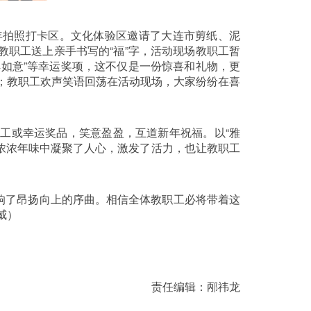
年拍照打卡区。文化体验区邀请了大连市剪纸、泥
职工送上亲手书写的“福”字，活动现场教职工暂
吉祥如意”等幸运奖项，这不仅是一份惊喜和礼物，更
；教职工欢声笑语回荡在活动现场，大家纷纷在喜
工或幸运奖品，笑意盈盈，互道新年祝福。以“雅
在浓浓年味中凝聚了人心，激发了活力，也让教职工
响了昂扬向上的序曲。相信全体教职工必将带着这
威）
责任编辑：邴祎龙