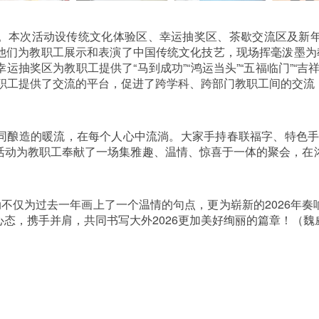
。本次活动设传统文化体验区、幸运抽奖区、茶歇交流区及新
他们为教职工展示和表演了中国传统文化技艺，现场挥毫泼墨为教
抽奖区为教职工提供了“马到成功”“鸿运当头”“五福临门”“
职工提供了交流的平台，促进了跨学科、跨部门教职工间的交流
同酿造的暖流，在每个人心中流淌。大家手持春联福字、特色手
次活动为教职工奉献了一场集雅趣、温情、惊喜于一体的聚会，
动不仅为过去一年画上了一个温情的句点，更为崭新的
2026
年奏
心态，携手并肩，共同书写大外
2026
更加美好绚丽的篇章！（魏