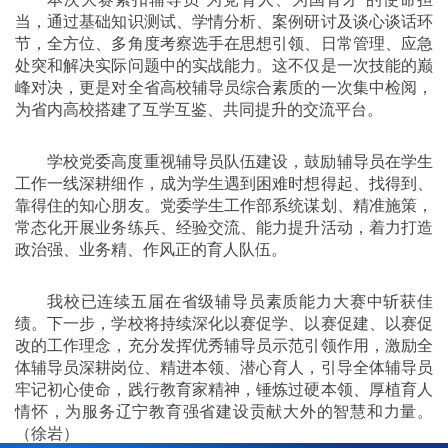
当，通过基础知识测试、学情分析、案例研讨及谈心谈话环
节，全方位、多角度考察选手在思想引领、日常管理、应急
处突和解决实际问题中的实战能力。这不仅是一次技能的巅
峰对决，更是对全省高校辅导员综合素质的一次集中检阅，
为省内高校搭建了互学互鉴、共同提升的交流平台。
学校党委高度重视辅导员队伍建设，鼓励辅导员在学生
工作一线深耕细作，成为学生遇到困难时想得起、找得到、
靠得住的知心朋友。党委学生工作部系统谋划、精准施策，
常态化开展业务练兵、经验交流、能力提升活动，着力打造
政治强、业务精、作风正的育人队伍。
我校已连续五届在省级辅导员素质能力大赛中斩获佳
绩。下一步，学校将持续深化以赛促学、以赛促建、以赛促
改的工作理念，充分发挥优秀辅导员示范引领作用，激励全
体辅导员深耕岗位、精进本领、潜心育人，引导全体辅导员
牢记初心使命，践行教育家精神，锤炼过硬本领、厚植育人
情怀，为服务辽宁教育强省建设贡献大外的智慧和力量。
（徐岩）