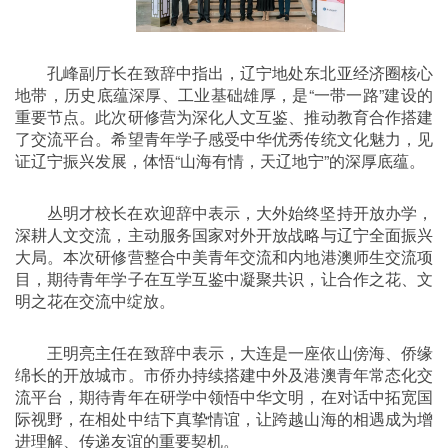
孔峰副厅长在致辞中指出，辽宁地处东北亚经济圈核心
地带，历史底蕴深厚、工业基础雄厚，是“一带一路”建设的
重要节点。此次研修营为深化人文互鉴、推动教育合作搭建
了交流平台。希望青年学子感受中华优秀传统文化魅力，见
证辽宁振兴发展，体悟“山海有情，天辽地宁”的深厚底蕴。
丛明才校长在欢迎辞中表示，大外始终坚持开放办学，
深耕人文交流，主动服务国家对外开放战略与辽宁全面振兴
大局。本次研修营整合中美青年交流和内地港澳师生交流项
目，期待青年学子在互学互鉴中凝聚共识，让合作之花、文
明之花在交流中绽放。
王明亮主任在致辞中表示，大连是一座依山傍海、侨缘
绵长的开放城市。市侨办持续搭建中外及港澳青年常态化交
流平台，期待青年在研学中领悟中华文明，在对话中拓宽国
际视野，在相处中结下真挚情谊，让跨越山海的相遇成为增
进理解、传递友谊的重要契机。