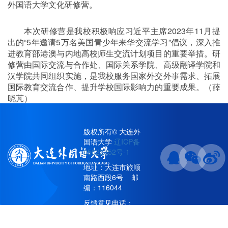
外国语大学文化研修营。
本次研修营是我校积极响应习近平主席
2023
年
11
月提
出的
“5
年邀请
5
万名美国青少年来华交流学习
”
倡议，深入推
进教育部港澳与内地高校师生交流计划项目的重要举措。研
修营由国际交流与合作处、国际关系学院、高级翻译学院和
汉学院共同组织实施，是我校服务国家外交外事需求、拓展
国际教育交流合作、提升学校国际影响力的重要成果。（薛
晓芃）
版权所有© 大连外
国语大学
辽ICP备
责任编辑：邴祎龙
05022352号-1
地址：大连市旅顺
南路西段6号 邮
编：116044
反馈意见电话：
86115896/86111066(工
作日8:30-16:30)；