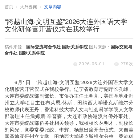
首页
大外要闻
文章内容
“跨越山海·文明互鉴”2026大连外国语大学
文化研修营开营仪式在我校举行
稿件来源：
国际交流与合作处 国际关系学院
图片来源：
国际交流与
合作处 国际关系学院
2026-06-01
279
次
6
月
1
日，
“
跨越山海
·
文明互鉴
”2026
大连外国语大学文
化研修营开营仪式在我校举行。辽宁省教育厅副厅长孔峰，
大连市委统战部副部长、市侨办主任王明亮，美国圣地亚哥
州立大学项目主任布莱恩
·
休斯，田纳西大学诺克斯维尔分
校教师代表王丹，香港科技大学人文与社会科学学院人文学
部署理主任詹姆斯
·
辛普森，大连市政协港澳台侨外事处、
大连市委统战部侨务处相关领导，我校校长丛明才，副校长
刘风光，党委常委张皎、李辉、杨慧出席开营仪式。来自美
国圣地亚哥州立大学、田纳西大学诺克斯维尔分校、香港科