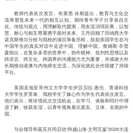
教师代表依次发言。布莱恩·休斯提出，教育与文化交
流将塑造未来一代的相互认知。期待青年学子分享各自文
化、传统与观点，用理解取代臆测，用友谊消弭距离，以智
慧、耐心与相互尊重携手面对未来。王丹回顾了田纳西大学
诺克斯维尔分校与我校的项目筹备历程，鼓励美国学生在与
中国学生的真实对话中走进中国、理解中国。詹姆斯·辛普
森指出，在复杂多变的世界中，协作精神、批判性思维以及
跨语言、跨文化、跨国界的沟通能力尤为重要，并感谢大外
长期推动港澳与内地师生交流，为深化彼此合作搭建了持续
平台。
美国圣地亚哥州立大学学生伊莎贝拉·惠伦、香港科技
大学学生罗景泰、我校学生丁姝心作为学生代表依次发言。
他们表示，将珍惜此次交流机会，在学习、体验和同行中增
进了解、收获友谊，以青年视角展示真实、立体、全面的中
国。
与会领导和嘉宾共同启动“跨越山海·文明互鉴”
2026
大连