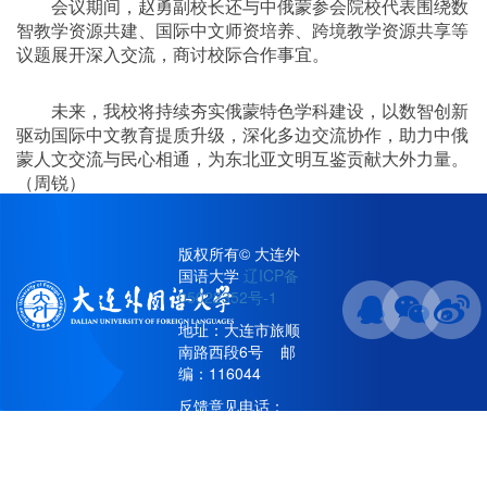
会议期间，赵勇副校长还与中俄蒙参会院校代表围绕数
智教学资源共建、国际中文师资培养、跨境教学资源共享等
议题展开深入交流，商讨校际合作事宜。
未来，我校将持续夯实俄蒙特色学科建设，以数智创新
驱动国际中文教育提质升级，深化多边交流协作，助力中俄
蒙人文交流与民心相通，为东北亚文明互鉴贡献大外力量。
（周锐）
版权所有© 大连外
国语大学
辽ICP备
责任编辑：邴祎龙
05022352号-1
地址：大连市旅顺
南路西段6号 邮
编：116044
反馈意见电话：
86115896/86111066(工
作日8:30-16:30)；
86114499(其他时