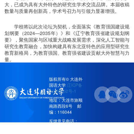
大，已成为具有大外特色的研究生学术交流品牌。本届收稿
数量与质量再创新高，学术号召力与引领力显著增强。
学校将以此次论坛为契机，全面落实《教育强国建设规
划纲要（
2024—2035
年）》和《辽宁教育强省建设规划纲
要》，聚焦国家与区域重大战略发展需求，深化人工智能与
研究生教育融合，加快构建具有东北亚特色的应用型研究生
教育新格局，为教育强国、教育强省建设贡献大外智慧与力
量。
版权所有© 大连外
国语大学
辽ICP备
责任编辑：邴祎龙
05022352号-1
地址：大连市旅顺
南路西段6号 邮
编：116044
反馈意见电话：
86115896/86111066(工
作日8:30-16:30)；