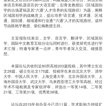
体语言和机器语言的“大语言观”；彭青龙教授以《区域国别
学的出场逻辑及其“六通”人才培养的实现路径》为题，阐释
区域国别学的战略意义，提出培养“语言通、技术通、区域
通、国别通、领域通和行业通”“六通”人才的实现路径。该环
节由陈艳平教授、柴红梅教授主持。
主旨报告结束后，文学、语言学、翻译学、区域国别
学、国际中文教育五组分论坛同时进行。获奖研究生进行学
术汇报，特邀专家逐一点评，青年学者深入交流、碰撞思
想。
本届论坛共收到近
80
所高校
203
篇投稿，其中博士生论
文
28
篇、硕士生论文
175
篇。投稿学生来自北京大学、清华
大学、中国人民大学、上海交通大学、北京外国语大学、上
海外国语大学、武汉大学、马来西亚理工大学等高校。经过
学术不端检测及专家组评审，评选出一等奖
14
项、二等奖
21
项、三等奖
31
项、优秀奖
38
项。
论坛自
2015
年创办至今已历
11
届，学术影响力持续扩