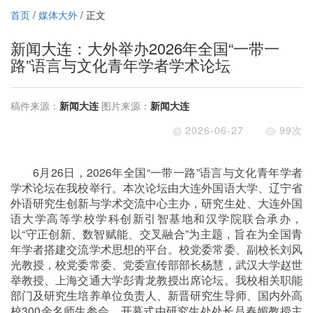
首页
/
媒体大外
/ 正文
新闻大连：大外举办2026年全国“一带一
路”语言与文化青年学者学术论坛
稿件来源：
新闻大连
图片来源：
新闻大连
2026-06-27
99
次
6
月
26
日，
2026
年全国
“
一带一路
”
语言与文化青年学者
学术论坛在我校举行。本次论坛由大连外国语大学、辽宁省
外语研究生创新与学术交流中心主办，研究生处、大连外国
语大学高等学校学科创新引智基地和汉学院联合承办，
以
“
守正创新、数智赋能、交叉融合
”
为主题，旨在为全国青
年学者搭建交流学术思想的平台。校党委常委、副校长刘风
光教授，校党委常委、党委宣传部部长杨慧，武汉大学赵世
举教授、上海交通大学彭青龙教授出席论坛。我校相关职能
部门及研究生培养单位负责人、新晋研究生导师、国内外高
校
300
余名师生参会。开幕式由研究生处处长吕春媚教授主