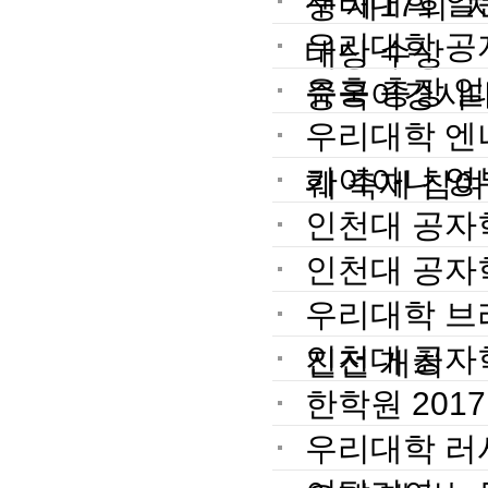
우리대학 일
생 제17회 
우리대학 공
대상 수상
유홍 총장 일
중국어경시대
우리대학 엔
가이아나 영부
훼 축제 참여
인천대 공자
인천대 공자
우리대학 브
인천대 공자
진전 개최
한학원 201
우리대학 러