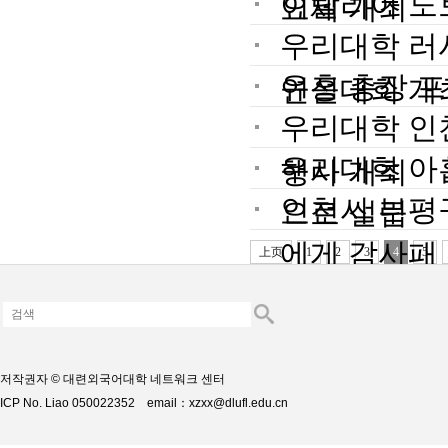
이탈리아 노
요제 개최
우리대학 러
유홍 총장 
연설대회 개
우리대학 인
우리대학 아
행사 개최
인천시 부평
으로 설립
에게 감사패
上页
1
2
3
4
5
저작권자 © 대련외국어대학 네트워크 센터
ICP No. Liao 050022352 email：xzxx@dlufl.edu.cn