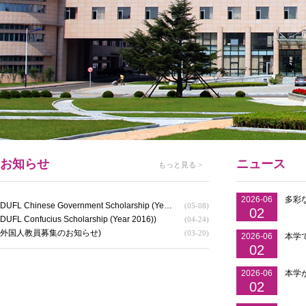
お知らせ
ニュース
もっと見る >
2026-06
多彩
DUFL Chinese Government Scholarship (Year 2016-2017))
(05-08)
02
DUFL Confucius Scholarship (Year 2016))
(04-24)
外国人教員募集のお知らせ)
(03-20)
2026-06
本学
02
2026-06
本学
02