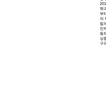
20
학과
부터
의 
립
진하
동
상
구