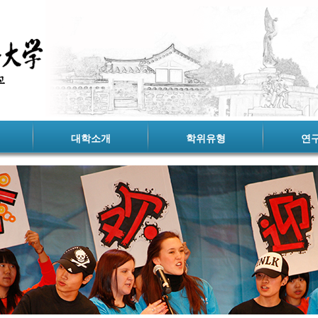
대학소개
학위유형
연