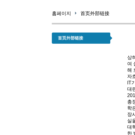
홈페이지
首页外部链接
首页外部链接
상
여
해 
자흐
IT
대련
2
총
학
장
실
대
한 