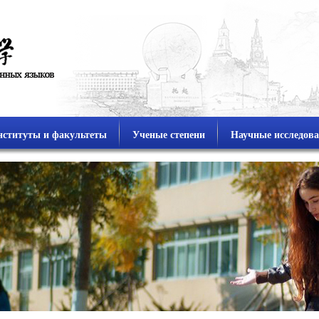
ституты и факультеты
Ученые степени
Научные исследов