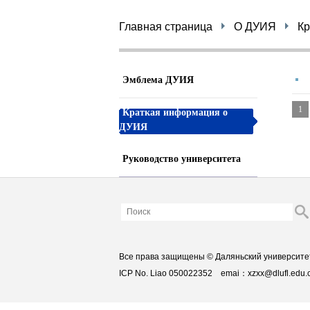
Главная страница
О ДУИЯ
Кр
Эмблема ДУИЯ
Краткая информация о
1
ДУИЯ
Руководство университета
Все права защищены © Даляньский университе
ICP No. Liao 050022352 emai：xzxx@dlufl.edu.