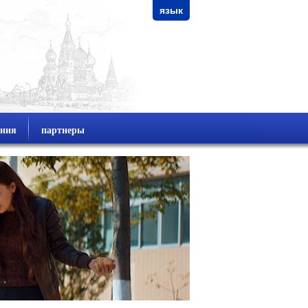
язык
ания
партнеры