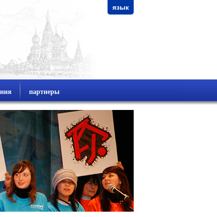
язык
ания
партнеры