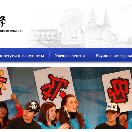
ституты и факультеты
Ученые степени
Научные исследов