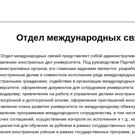
Отдел международных св
Отдел международных связей представляет собой администрати
авлению иностранных дел университета. Под руководством Партийн
инистративных органов, его главными задачами являются: разрабо
иностранным делам и совместное исполнение ряда международных
странными гражданами; содействие в организации международны
верситете; оформление документов для сотрудников университета 
андировку; привлечение на работу и управление делами иностран
ткосрочной и долгосрочной основе; оформление приглашений инос
тавление плана развития университета по международному обмену 
авление программами международного сотрудничества, в том числе
очих соглашений, осуществление контроля их исполнения и т. д.; 
циалистов для обучения за рубежом в рамках государственных пр
чения иностранным учёным в рамках государственных программ; р