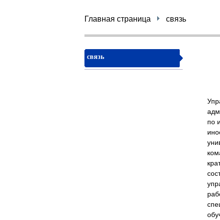
Главная страница
связь
связь
Упр
адм
по 
ино
уни
ком
кра
сос
упр
раб
спе
обу